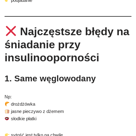
podjadanie
Najczęstsze błędy na
śniadanie przy
insulinooporności
1. Same węglowodany
Np:
drożdżówka
jasne pieczywo z dżemem
słodkie płatki
sytość jest tylko na chwilę.