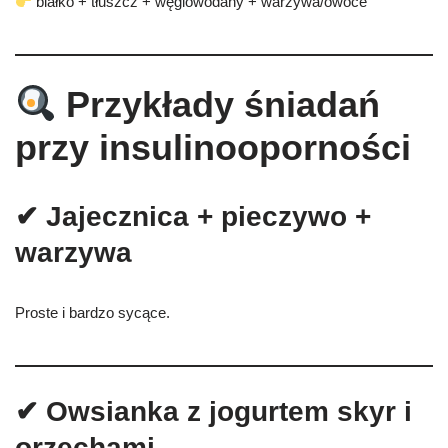
białko + tłuszcz + węglowodany + warzywa/owoce
Przykłady śniadań
przy insulinooporności
✔ Jajecznica + pieczywo +
warzywa
Proste i bardzo sycące.
✔ Owsianka z jogurtem skyr i
orzechami