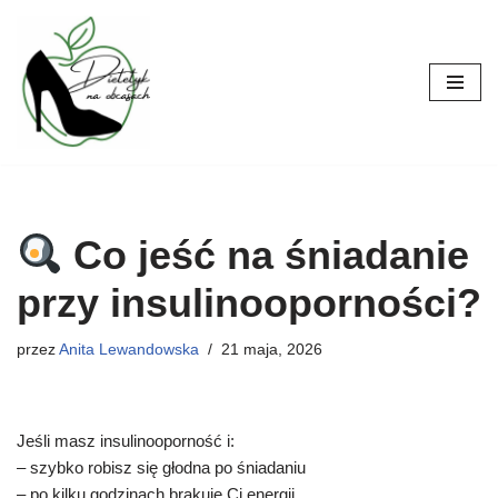
Przejdź
do
treści
Co jeść na śniadanie
przy insulinooporności?
przez
Anita Lewandowska
21 maja, 2026
Jeśli masz insulinooporność i:
– szybko robisz się głodna po śniadaniu
– po kilku godzinach brakuje Ci energii