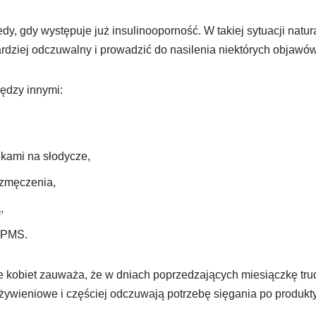
dy, gdy występuje już insulinooporność. W takiej sytuacji natu
rdziej odczuwalny i prowadzić do nasilenia niektórych objawów
ędzy innymi:
nkami na słodycze,
 zmęczenia,
,
 PMS.
e kobiet zauważa, że w dniach poprzedzających miesiączkę trud
ywieniowe i częściej odczuwają potrzebę sięgania po produkty