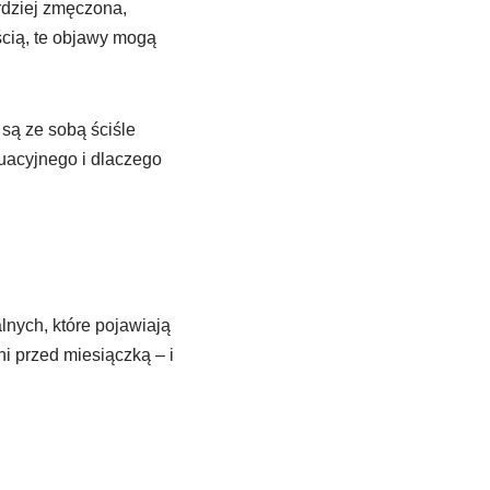
rdziej zmęczona,
ścią, te objawy mogą
są ze sobą ściśle
uacyjnego i dlaczego
nych, które pojawiają
ni przed miesiączką – i