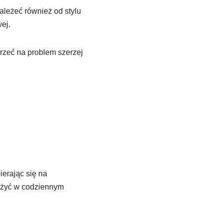
leżeć również od stylu
ej.
rzeć na problem szerzej
erając się na
ożyć w codziennym