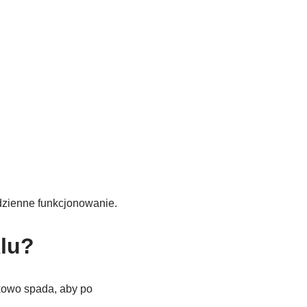
dzienne funkcjonowanie.
klu?
kowo spada, aby po