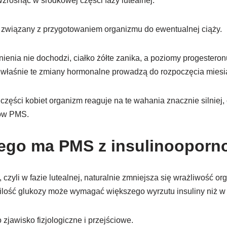
zrosnąć w środkowej części fazy lutealnej.
es związany z przygotowaniem organizmu do ewentualnej ciąży.
nienia nie dochodzi, ciałko żółte zanika, a poziomy progesteron
 właśnie te zmiany hormonalne prowadzą do rozpoczęcia miesią
części kobiet organizm reaguje na te wahania znacznie silniej
ów PMS.
ego ma PMS z insulinooporn
 czyli w fazie lutealnej, naturalnie zmniejsza się wrażliwość or
ilość glukozy może wymagać większego wyrzutu insuliny niż w 
o zjawisko fizjologiczne i przejściowe.