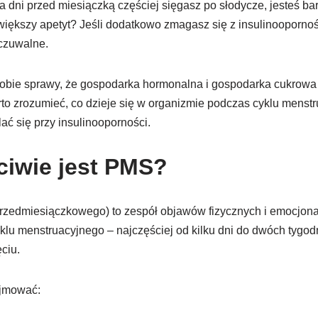
a dni przed miesiączką częściej sięgasz po słodycze, jesteś ba
większy apetyt? Jeśli dodatkowo zmagasz się z insulinooporno
dczuwalne.
 sobie sprawy, że gospodarka hormonalna i gospodarka cukrowa 
to zrozumieć, co dzieje się w organizmie podczas cyklu menstr
ć się przy insulinooporności.
iwie jest PMS?
rzedmiesiączkowego) to zespół objawów fizycznych i emocjonal
yklu menstruacyjnego – najczęściej od kilku dni do dwóch tygod
ciu.
jmować: