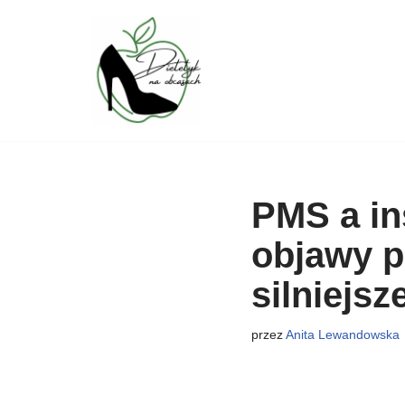
Przejdź
do
treści
PMS a in
objawy p
silniejsz
przez
Anita Lewandowska