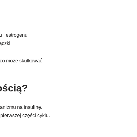
u i estrogenu
czki.
, co może skutkować
ością?
ganizmu na insulinę.
pierwszej części cyklu.