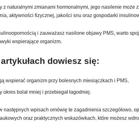
 z naturalnymi zmianami hormonalnymi, jego nasilenie może za
ia, aktywności fizycznej, jakości snu oraz gospodarki insulinow
nsulinoopornością i zauważasz nasilone objawy PMS, warto spoj
awyki wspierające organizm.
artykułach dowiesz się:
gą wspierać organizm przy bolesnych miesiączkach i PMS,
 okres bolał mniej i przebiegał łagodniej.
w następnych wpisach omówię te zagadnienia szczegółowo, opi
naukowych oraz praktycznych wskazówkach, które możesz wdr