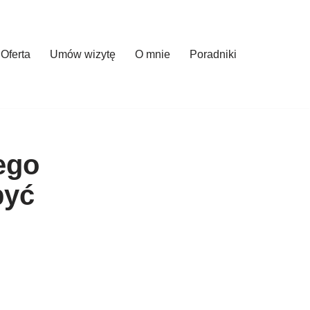
Oferta
Umów wizytę
O mnie
Poradniki
ego
być