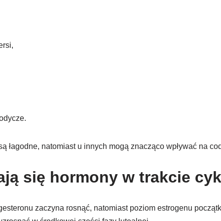
ersi,
odycze.
 są łagodne, natomiast u innych mogą znacząco wpływać na co
ają się hormony w trakcie cy
gesteronu zaczyna rosnąć, natomiast poziom estrogenu począt