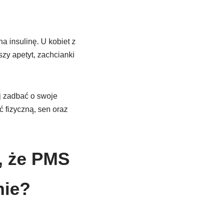
a insulinę. U kobiet z
zy apetyt, zachcianki
j zadbać o swoje
 fizyczną, sen oraz
, że PMS
nie?