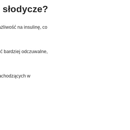
a słodycze?
żliwość na insulinę, co
yć bardziej odczuwalne,
 zachodzących w